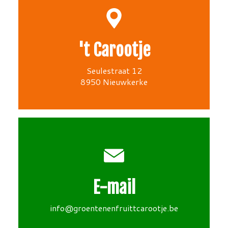
't Carootje
Seulestraat 12
8950 Nieuwkerke
E-mail
info@groentenenfruittcarootje.be