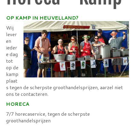
OP KAMP IN HEUVELLAND?
Wij
lever
en
ieder
e dag
tot
op de
kamp
plaat
s tegen de scherpste groothandelsprijzen, aarzel niet
ons te contacteren.
HORECA
7/7 horecaservice, tegen de scherpste
groothandelsprijzen