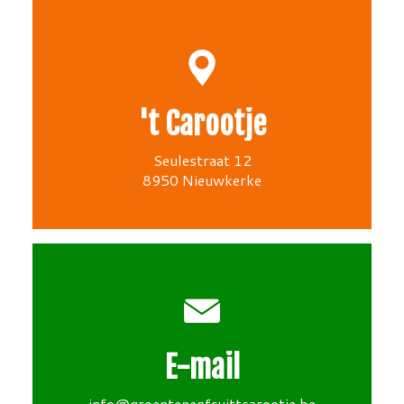
't Carootje
Seulestraat 12
8950 Nieuwkerke
E-mail
info@groentenenfruittcarootje.be