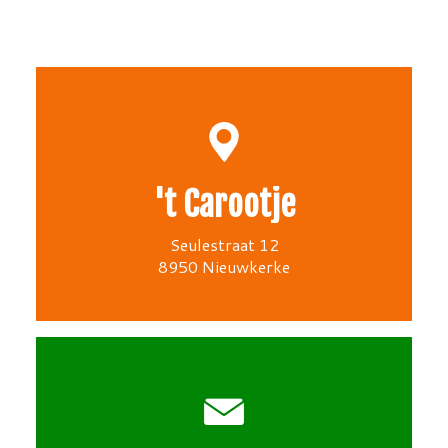
't Carootje
Seulestraat 12
8950 Nieuwkerke