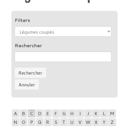
Filters
Rechercher
A
B
C
D
E
F
G
H
I
J
K
L
M
N
O
P
Q
R
S
T
U
V
W
X
Y
Z