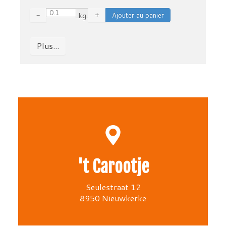
−
kg
+
Plus...
't Carootje
Seulestraat 12
8950 Nieuwkerke