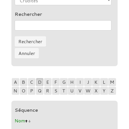
Rechercher
A
B
C
D
E
F
G
H
I
J
K
L
M
N
O
P
Q
R
S
T
U
V
W
X
Y
Z
Séquence
Nom