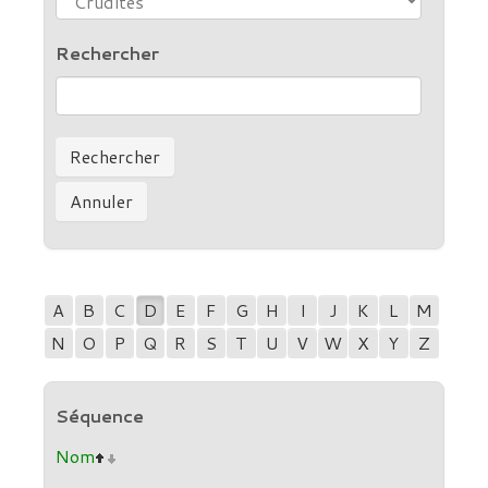
Rechercher
A
B
C
D
E
F
G
H
I
J
K
L
M
N
O
P
Q
R
S
T
U
V
W
X
Y
Z
Séquence
Nom