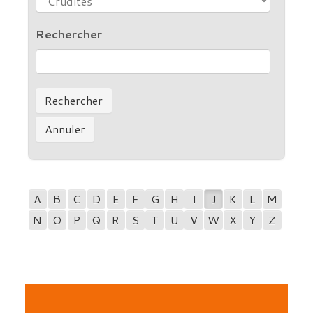
Rechercher
A
B
C
D
E
F
G
H
I
J
K
L
M
N
O
P
Q
R
S
T
U
V
W
X
Y
Z