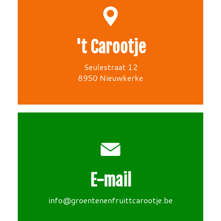
't Carootje
Seulestraat 12
8950 Nieuwkerke
E-mail
info@groentenenfruittcarootje.be