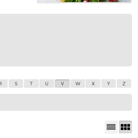
R
S
T
U
V
W
X
Y
Z