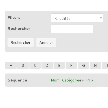
Filters
Rechercher
A
B
C
D
E
F
G
H
Séquence
Nom
Catégorie
Prix