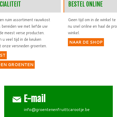
CIALITEIT
BESTEL ONLINE
n ruim assortiment rauwkost
Geen tijd om in de winkel t
ks bereiden we met liefde uw
nu snel online en haal de pr
 de meest verse producten.
winkel.
 u veel tijd in de keuken
NAAR DE SHOP
t onze versneden groenten.
ST
DEN GROENTEN
E-mail
info@groentenenfruittcarootje.be