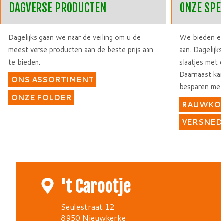
DAGVERSE PRODUCTEN
ONZE SPE
Dagelijks gaan we naar de veiling om u de
We bieden ee
meest verse producten aan de beste prijs aan
aan. Dagelij
te bieden.
slaatjes met
Daarnaast kan
ONS ASSORTIMENT
besparen me
ONZE FOLDER
RAUWKO
VERSNE
't Carootje
Seulestraat 12
8950 Nieuwkerke