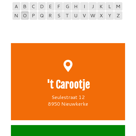
A
B
C
D
E
F
G
H
I
J
K
L
M
N
O
P
Q
R
S
T
U
V
W
X
Y
Z
't Carootje
Seulestraat 12
8950 Nieuwkerke