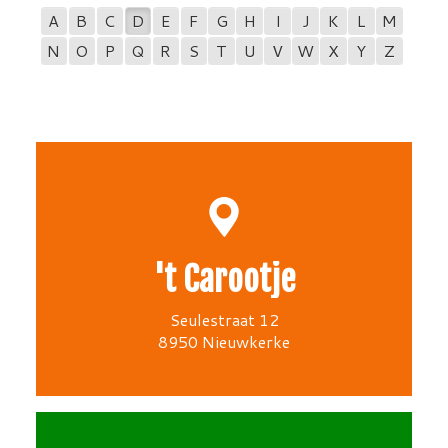
A
B
C
D
E
F
G
H
I
J
K
L
M
N
O
P
Q
R
S
T
U
V
W
X
Y
Z
't Carootje
Seulestraat 12
8950 Nieuwkerke