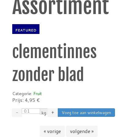
Assortiment
FEATURED
clementinnes
zonder blad
Categorie:
Fruit
Prijs:
4,95
€
−
kg
+
« vorige
volgende »