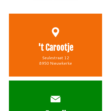
't Carootje
Seulestraat 12
8950 Nieuwkerke