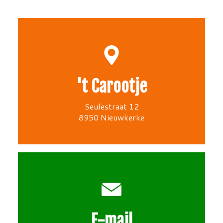
't Carootje
Seulestraat 12
8950 Nieuwkerke
E-mail