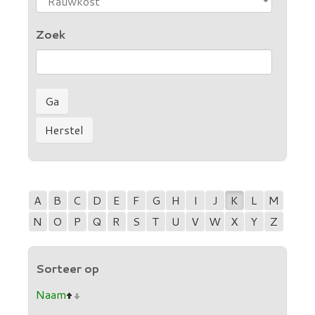
Zoek
A
B
C
D
E
F
G
H
I
J
K
L
M
N
O
P
Q
R
S
T
U
V
W
X
Y
Z
Sorteer op
Naam