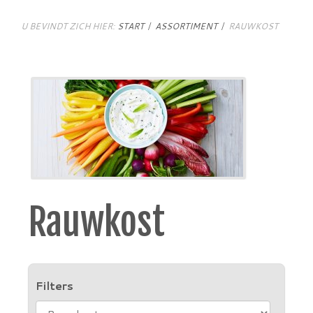
U BEVINDT ZICH HIER:
START
ASSORTIMENT
RAUWKOST
Rauwkost
Filters