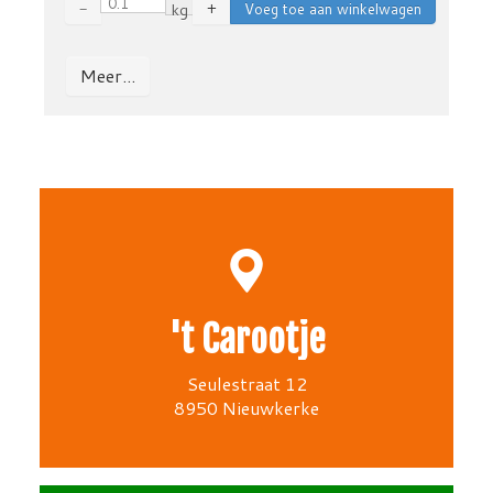
−
kg
+
Meer...
't Carootje
Seulestraat 12
8950 Nieuwkerke