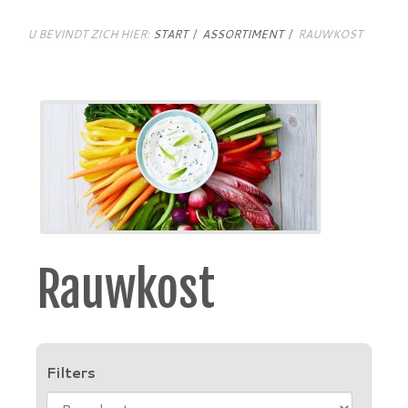
U BEVINDT ZICH HIER:
START
ASSORTIMENT
RAUWKOST
Rauwkost
Filters