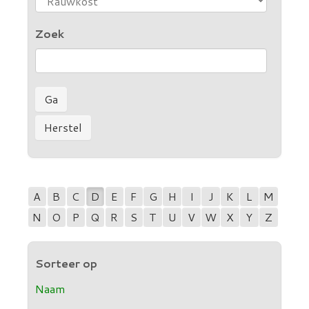
Zoek
A
B
C
D
E
F
G
H
I
J
K
L
M
N
O
P
Q
R
S
T
U
V
W
X
Y
Z
Sorteer op
Naam