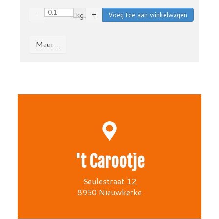
−
kg
+
Meer...
't Carootje
Seulestraat 12
8950 Nieuwkerke