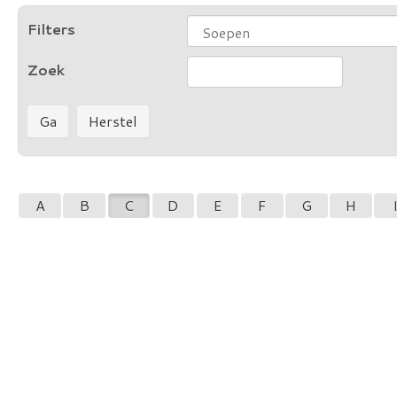
Filters
Zoek
A
B
C
D
E
F
G
H