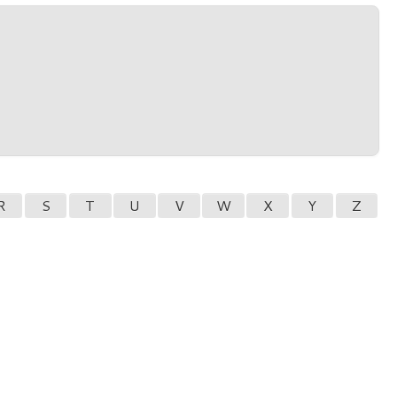
R
S
T
U
V
W
X
Y
Z