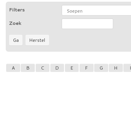
Filters
Zoek
A
B
C
D
E
F
G
H