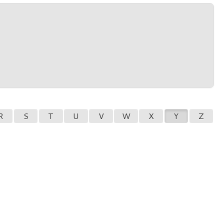
R
S
T
U
V
W
X
Y
Z