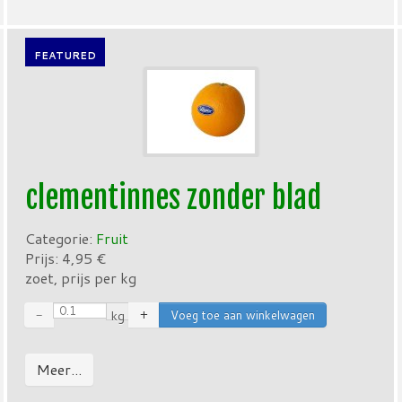
FEATURED
clementinnes zonder blad
Categorie:
Fruit
Prijs:
4,95
€
zoet, prijs per kg
−
kg
+
Meer...